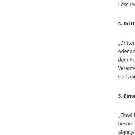
Löschen
4. Drit
„Dritte
oder an
dem Auf
Verantw
sind, d
5. Einw
„Einwil
bestimm
abgege