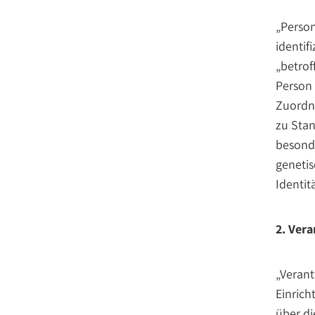
„Person
identif
„betrof
Person 
Zuordn
zu Sta
besonde
genetis
Identit
2. Vera
„Verant
Einrich
über d