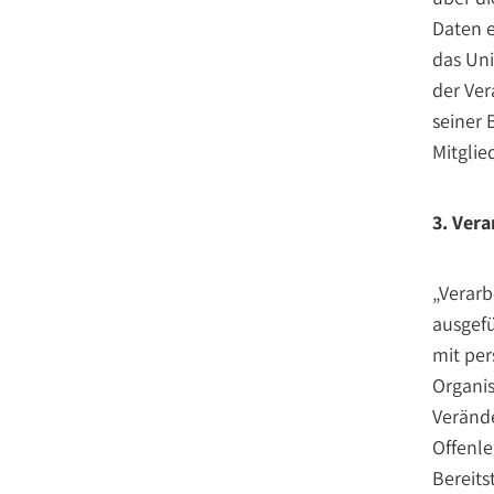
Daten e
das Uni
der Ver
seiner
Mitglie
3. Ver
„Verarb
ausgef
mit per
Organis
Verände
Offenle
Bereits