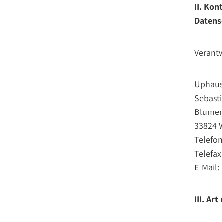
II. Kon
Datens
Verantw
Uphaus
Sebast
Blumen
33824 
Telefon
Telefax
E-Mail:
III. A