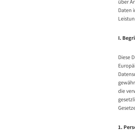
über A
Daten 
Leistun
I. Beg
Diese D
Europäi
Datens
gewährl
die ver
gesetz
Gesetze
1. Per